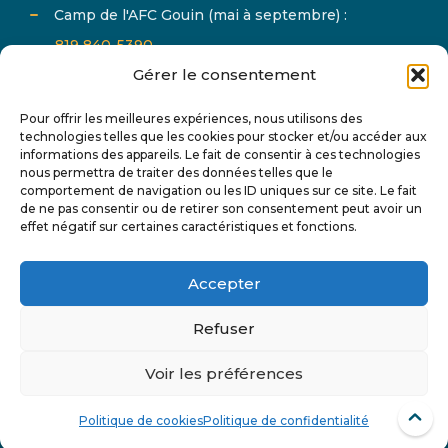
Camp de l'AFC Gouin (mai à septembre) :
819 840-5390
Gérer le consentement
Pour offrir les meilleures expériences, nous utilisons des
technologies telles que les cookies pour stocker et/ou accéder aux
informations des appareils. Le fait de consentir à ces technologies
nous permettra de traiter des données telles que le
comportement de navigation ou les ID uniques sur ce site. Le fait
Abonnez-vous à notre infolettre et suivez-nous sur
de ne pas consentir ou de retirer son consentement peut avoir un
effet négatif sur certaines caractéristiques et fonctions.
les réseaux sociaux pour tout connaître de l'actualité
de AFC Gouin.
Accepter
Refuser
Voir les préférences
© 2024 AFC Gouin - Tous droits réservés
Conception
et
Hébergement
par
Politique de cookies
Politique de confidentialité