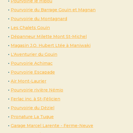
•
Pourvoirie le Hibou
•
Pourvoirie du Barrage Gouin et Magnan
•
Pourvoirie du Montagnard
•
Les Chalets Gouin
•
Dépanneur Milette Mont St-Michel
•
Magasin J.O. Hubert Ltée à Maniwaki
•
L'Aventurier du Gouin
•
Pourvoirie Achimac
•
Pourvoirie Escapade
•
Air Mont-Laurier
•
Pourvoirie rivière Némio
•
Ferlac inc. à St-Félicien
•
Pourvoirie du Déziel
•
Pronature La Tuque
•
Garage Marcel Larente - Ferme-Neuve