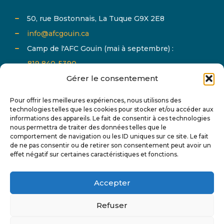
50, rue Bostonnais, La Tuque G9X 2E8
info@afcgouin.ca
Camp de l'AFC Gouin (mai à septembre) :
819 840-5390
Gérer le consentement
Pour offrir les meilleures expériences, nous utilisons des
technologies telles que les cookies pour stocker et/ou accéder aux
informations des appareils. Le fait de consentir à ces technologies
nous permettra de traiter des données telles que le
comportement de navigation ou les ID uniques sur ce site. Le fait
Abonnez-vous à notre infolettre et suivez-nous sur
de ne pas consentir ou de retirer son consentement peut avoir un
effet négatif sur certaines caractéristiques et fonctions.
les réseaux sociaux pour tout connaître de l'actualité
de AFC Gouin.
Accepter
Refuser