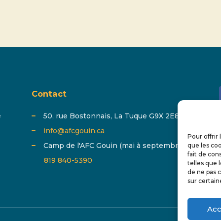
Contact
é
50, rue Bostonnais, La Tuque G9X 2E8
info@afcgouin.ca
Pour offrir
Camp de l'AFC Gouin (mai à septembre) :
que les coo
fait de con
819 840-5390
telles que 
de ne pas c
sur certain
Acc