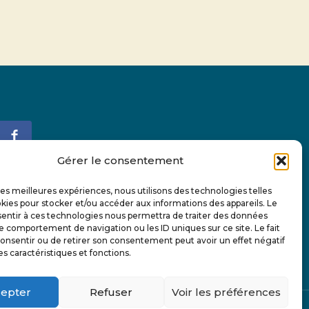
Gérer le consentement
Abonnez-vous à notre infolettre et suivez-
 les meilleures expériences, nous utilisons des technologies telles
nous sur les réseaux sociaux pour tout
kies pour stocker et/ou accéder aux informations des appareils. Le
sentir à ces technologies nous permettra de traiter des données
connaître de l'actualité de AFC Gouin.
le comportement de navigation ou les ID uniques sur ce site. Le fait
onsentir ou de retirer son consentement peut avoir un effet négatif
es caractéristiques et fonctions.
epter
Refuser
Voir les préférences