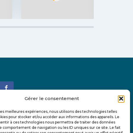
Gérer le consentement
Abonnez-vous à notre infolettre et suivez-
 les meilleures expériences, nous utilisons des technologies telles
nous sur les réseaux sociaux pour tout
kies pour stocker et/ou accéder aux informations des appareils. Le
sentir à ces technologies nous permettra de traiter des données
connaître de l'actualité de AFC Gouin.
le comportement de navigation ou les ID uniques sur ce site. Le fait
onsentir ou de retirer son consentement peut avoir un effet négatif