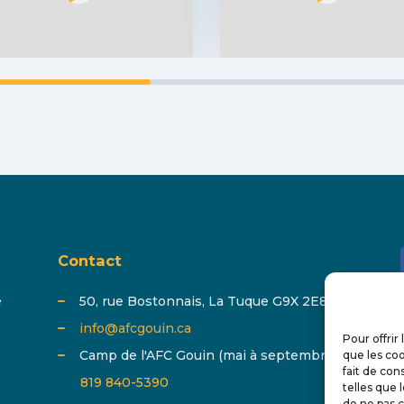
Contact
é
50, rue Bostonnais, La Tuque G9X 2E8
info@afcgouin.ca
Pour offrir
Camp de l'AFC Gouin (mai à septembre) :
que les coo
fait de con
819 840-5390
telles que 
de ne pas c