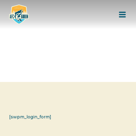
L'AIRE FAUNIQUE COMMUNAUTAIRE
RESSOURCES
AUTORISATION DE PÊCHE
[swpm_login_form]