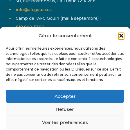
50, rue Bostonnais, La Tuque G9X 2E8
info@afcgouin.ca
Camp de l'AFC Gouin (mai à septembre) :
819 840-5390
Gérer le consentement
Pour offrir les meilleures expériences, nous utilisons des
technologies telles que les cookies pour stocker et/ou accéder aux
informations des appareils. Le fait de consentir à ces technologies
nous permettra de traiter des données telles que le
comportement de navigation ou les ID uniques sur ce site. Le fait
Abonnez-vous à notre infolettre et suivez-nous sur
de ne pas consentir ou de retirer son consentement peut avoir un
effet négatif sur certaines caractéristiques et fonctions.
les réseaux sociaux pour tout connaître de l'actualité
de AFC Gouin.
Accepter
Refuser
Voir les préférences
© 2024 AFC Gouin - Tous droits réservés