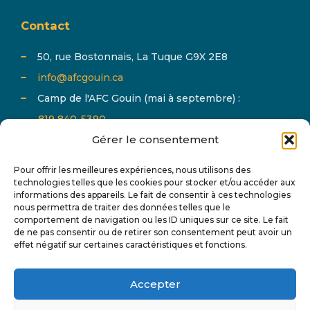
Contact
50, rue Bostonnais, La Tuque G9X 2E8
info@afcgouin.ca
Camp de l'AFC Gouin (mai à septembre) :
819 840-5390
Gérer le consentement
Pour offrir les meilleures expériences, nous utilisons des
technologies telles que les cookies pour stocker et/ou accéder aux
informations des appareils. Le fait de consentir à ces technologies
nous permettra de traiter des données telles que le
comportement de navigation ou les ID uniques sur ce site. Le fait
Abonnez-vous à notre infolettre et suivez-nous sur
de ne pas consentir ou de retirer son consentement peut avoir un
effet négatif sur certaines caractéristiques et fonctions.
les réseaux sociaux pour tout connaître de l'actualité
de AFC Gouin.
Accepter