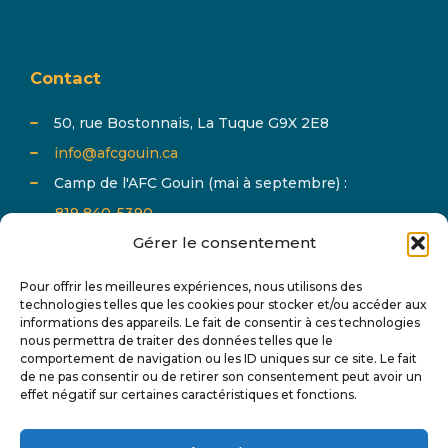
Contact
50, rue Bostonnais, La Tuque G9X 2E8
info@afcgouin.ca
Camp de l'AFC Gouin (mai à septembre) :
819 840-5390
Gérer le consentement
Pour offrir les meilleures expériences, nous utilisons des
technologies telles que les cookies pour stocker et/ou accéder aux
informations des appareils. Le fait de consentir à ces technologies
nous permettra de traiter des données telles que le
comportement de navigation ou les ID uniques sur ce site. Le fait
Abonnez-vous à notre infolettre et suivez-nous sur
de ne pas consentir ou de retirer son consentement peut avoir un
effet négatif sur certaines caractéristiques et fonctions.
les réseaux sociaux pour tout connaître de l'actualité
de AFC Gouin.